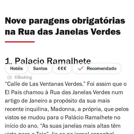
Nove paragens obrigatórias
na Rua das Janelas Verdes
1.
Palacio Ramalhete
Hotéis
Santos
Recomendado
preço
©Booking
3
“Calle de Las Ventanas Verdes.” Foi assim que o
de
El País
chamou à Rua das Janelas Verdes num
4
artigo de Janeiro a propósito da sua mais
recente inquilina, Madonna, a própria, que pelos
vistos se mudou para o Palácio Ramalhete no
início do ano. “As suas janelas mais altas têm