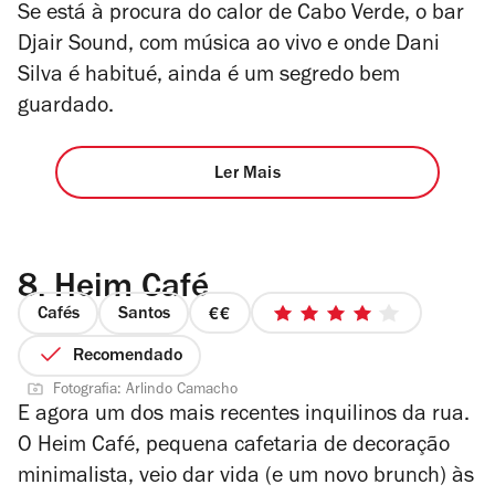
Se está à procura do calor de Cabo Verde, o bar
Djair Sound, com música ao vivo e onde Dani
Silva é habitué, ainda é um segredo bem
guardado.
Ler Mais
8.
Heim Café
Cafés
Santos
preço
4/5
2
estrelas
Recomendado
de
Fotografia: Arlindo Camacho
4
E agora um dos mais recentes inquilinos da rua.
O Heim Café, pequena cafetaria de decoração
minimalista, veio dar vida (e um novo brunch) às