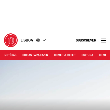
Ir
Ir
para
para
o
o
conteúdo
rodapé
LISBOA
SUBSCREVER
NOTÍCIAS
COISAS PARA FAZER
COMER & BEBER
CULTURA
COMPR