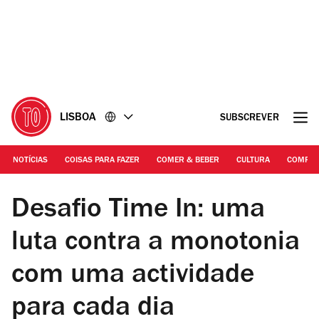
Ir
Ir
para
para
o
o
conteúdo
rodapé
LISBOA
SUBSCREVER
NOTÍCIAS
COISAS PARA FAZER
COMER & BEBER
CULTURA
COMPR
DR | Desafio Time In
Desafio Time In: uma
luta contra a monotonia
com uma actividade
para cada dia