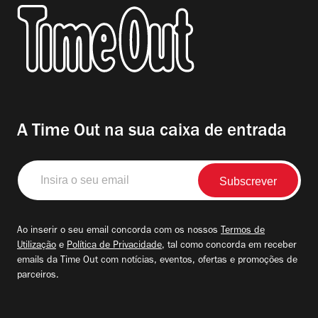
A Time Out na sua caixa de entrada
Insira
o
seu
email
Ao inserir o seu email concorda com os nossos
Termos de
Utilização
e
Política de Privacidade
, tal como concorda em receber
emails da Time Out com notícias, eventos, ofertas e promoções de
parceiros.