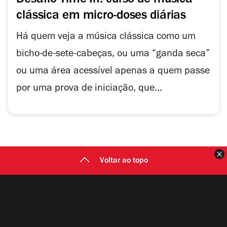
Desafio Time In: curso de música
clássica em micro-doses diárias
Há quem veja a música clássica como um
bicho-de-sete-cabeças, ou uma “ganda seca”
ou uma área acessível apenas a quem passe
por uma prova de iniciação, que...
F
Voltar ao topo