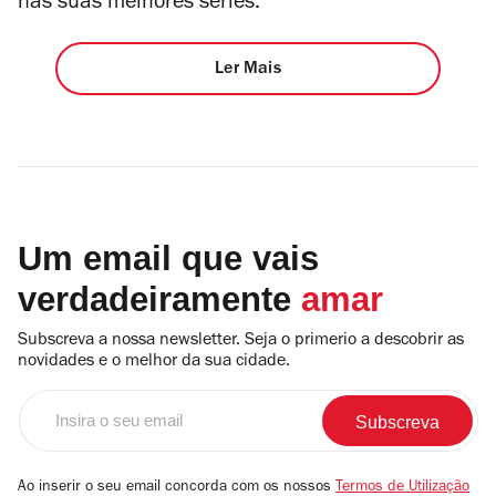
nas suas melhores séries.
Ler Mais
Um email que vais
verdadeiramente
amar
Subscreva a nossa newsletter. Seja o primerio a descobrir as
novidades e o melhor da sua cidade.
Insira
o
seu
email
Ao inserir o seu email concorda com os nossos
Termos de Utilização