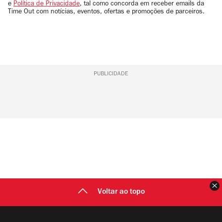
e
Política de Privacidade
, tal como concorda em receber emails da
Time Out com notícias, eventos, ofertas e promoções de parceiros.
PUBLICIDADE
F
Voltar ao topo