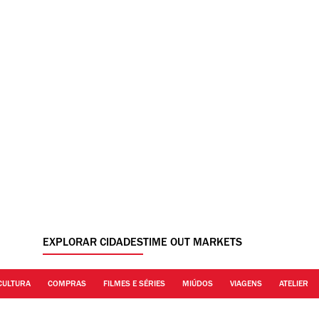
EXPLORAR CIDADES
TIME OUT MARKETS
CULTURA
COMPRAS
FILMES E SÉRIES
MIÚDOS
VIAGENS
ATELIER