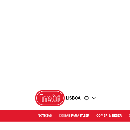
Ir
Ir
para
para
o
o
conteúdo
rodapé
LISBOA
NOTÍCIAS
COISAS PARA FAZER
COMER & BEBER