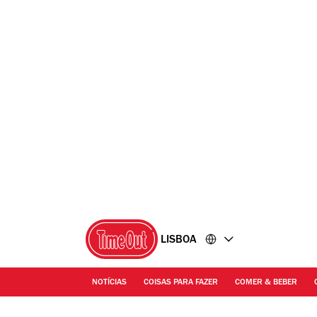
Ir
Ir
para
para
o
o
conteúdo
rodapé
LISBOA
NOTÍCIAS
COISAS PARA FAZER
COMER & BEBER