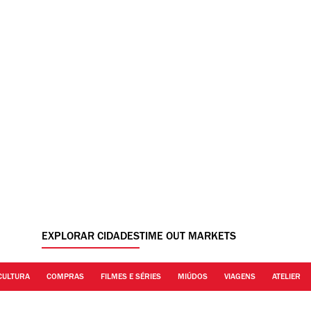
EXPLORAR CIDADES
TIME OUT MARKETS
CULTURA
COMPRAS
FILMES E SÉRIES
MIÚDOS
VIAGENS
ATELIER