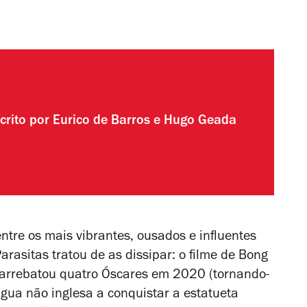
crito por
Eurico de Barros
e
Hugo Geada
ntre os mais vibrantes, ousados e influentes
arasitas
tratou de as dissipar: o filme de Bong
arrebatou quatro Óscares em 2020 (tornando-
ngua não inglesa a conquistar a estatueta