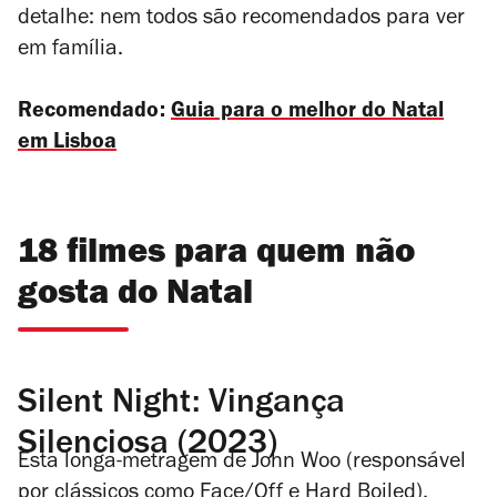
detalhe: nem todos são recomendados para ver
em família.
Recomendado:
Guia para o melhor do Natal
em Lisboa
18 filmes para quem não
gosta do Natal
Silent Night: Vingança
Silenciosa (2023)
Esta longa-metragem de John Woo (responsável
por clássicos como
Face/Off
e
Hard Boiled
),