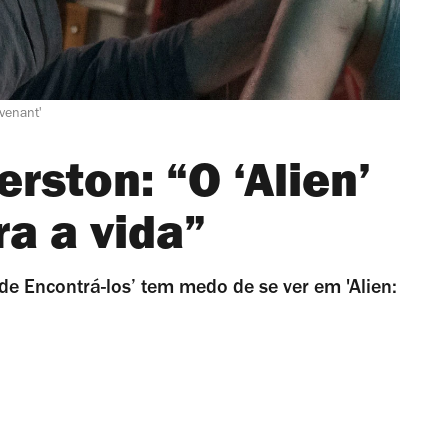
venant'
rston: “O ‘Alien’
a a vida”
nde Encontrá-los’ tem medo de se ver em 'Alien: