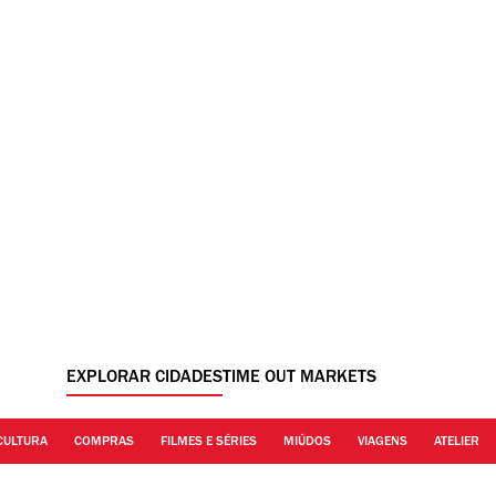
EXPLORAR CIDADES
TIME OUT MARKETS
CULTURA
COMPRAS
FILMES E SÉRIES
MIÚDOS
VIAGENS
ATELIER