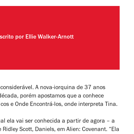
scrito por
Ellie Walker-Arnott
considerável. A nova-iorquina de 37 anos
 década, porém apostamos que a conhece
icos e Onde Encontrá-los
, onde interpreta Tina.
l ela vai ser conhecida a partir de agora – a
 Ridley Scott, Daniels, em
Alien: Covenant
. “Ela