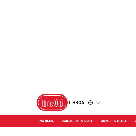
Ir
Ir
para
para
o
o
conteúdo
rodapé
LISBOA
NOTÍCIAS
COISAS PARA FAZER
COMER & BEBER