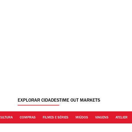
EXPLORAR CIDADES
TIME OUT MARKETS
CULTURA
COMPRAS
FILMES E SÉRIES
MIÚDOS
VIAGENS
ATELIER