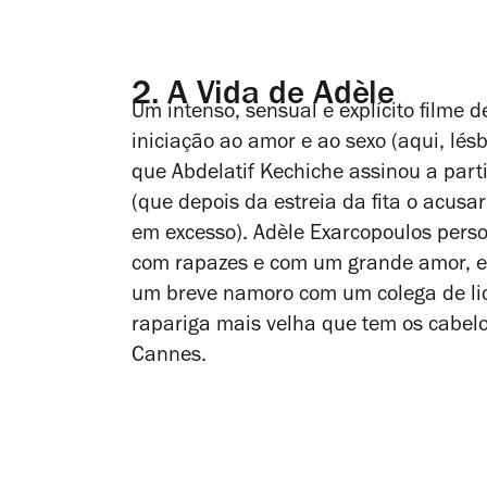
2.
A Vida de Adèle
Um intenso, sensual e explícito filme 
iniciação ao amor e ao sexo (aqui, lé
que Abdelatif Kechiche assinou a par
(que depois da estreia da fita o acusar
em excesso). Adèle Exarcopoulos pers
com rapazes e com um grande amor, e 
um breve namoro com um colega de li
rapariga mais velha que tem os cabelo
Cannes.