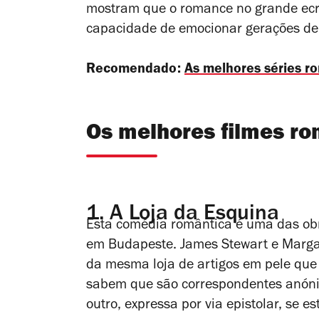
mostram que o romance no grande ecrã
capacidade de emocionar gerações de
Recomendado:
As melhores séries r
Os melhores filmes ro
1.
A Loja da Esquina
Esta comédia romântica é uma das ob
em Budapeste. James Stewart e Marga
da mesma loja de artigos em pele que
sabem que são correspondentes anón
outro, expressa por via epistolar, se 