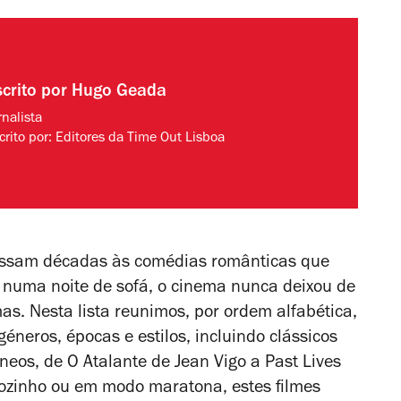
scrito por
Hugo Geada
rnalista
crito por:
Editores da Time Out Lisboa
essam décadas às comédias românticas que
numa noite de sofá, o cinema nunca deixou de
as. Nesta lista reunimos, por ordem alfabética,
neros, épocas e estilos, incluindo clássicos
âneos, de
O Atalante
de Jean Vigo a
Past Lives
 sozinho ou em modo maratona, estes filmes