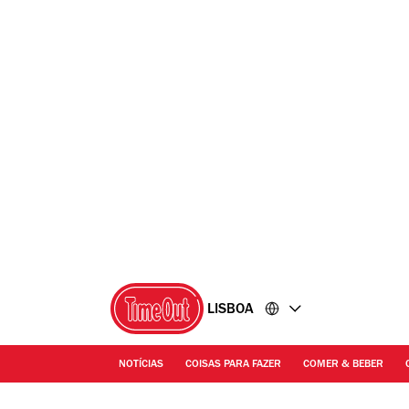
Ir
Ir
para
para
o
o
conteúdo
rodapé
LISBOA
NOTÍCIAS
COISAS PARA FAZER
COMER & BEBER