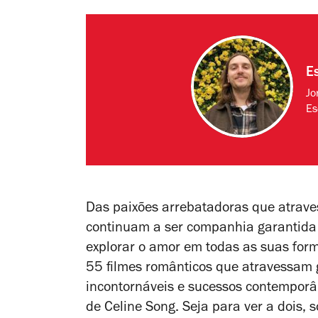
E
Jo
Es
Das paixões arrebatadoras que atrav
continuam a ser companhia garantida 
explorar o amor em todas as suas form
55 filmes românticos que atravessam gé
incontornáveis e sucessos contempor
de Celine Song. Seja para ver a dois,