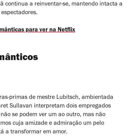
 continua a reinventar-se, mantendo intacta a
 espectadores.
omânticas para ve
r n
a
Netflix
mânticos
ras-primas de mestre Lubitsch, ambientada
ret Sullavan interpretam dois empregados
 não se podem ver um ao outro, mas não
imos cuja amizade e admiração um pelo
está a transformar em amor.