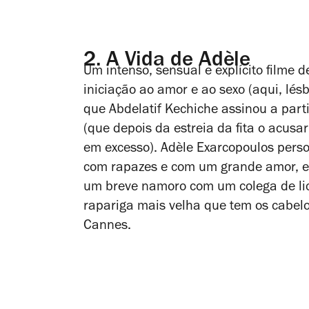
2.
A Vida de Adèle
Um intenso, sensual e explícito filme 
iniciação ao amor e ao sexo (aqui, lé
que Abdelatif Kechiche assinou a par
(que depois da estreia da fita o acusar
em excesso). Adèle Exarcopoulos pers
com rapazes e com um grande amor, e 
um breve namoro com um colega de li
rapariga mais velha que tem os cabelo
Cannes.