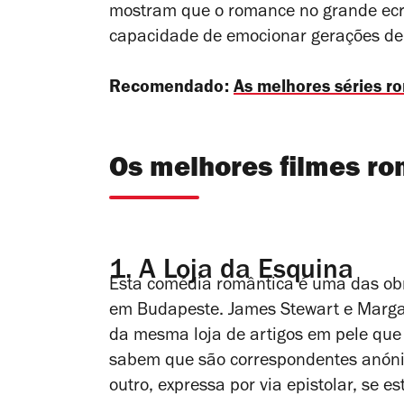
mostram que o romance no grande ecrã
capacidade de emocionar gerações de
Recomendado:
As melhores séries r
Os melhores filmes ro
1.
A Loja da Esquina
Esta comédia romântica é uma das ob
em Budapeste. James Stewart e Marga
da mesma loja de artigos em pele que
sabem que são correspondentes anón
outro, expressa por via epistolar, se 