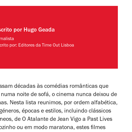
scrito por
Hugo Geada
rnalista
crito por:
Editores da Time Out Lisboa
essam décadas às comédias românticas que
numa noite de sofá, o cinema nunca deixou de
as. Nesta lista reunimos, por ordem alfabética,
neros, épocas e estilos, incluindo clássicos
âneos, de
O Atalante
de Jean Vigo a
Past Lives
 sozinho ou em modo maratona, estes filmes