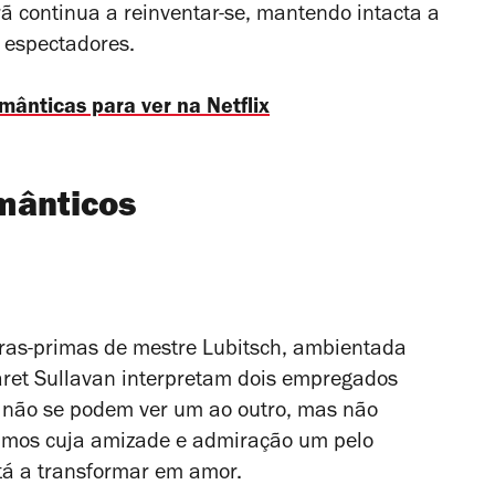
 continua a reinventar-se, mantendo intacta a
 espectadores.
omânticas para ve
r n
a
Netflix
mânticos
ras-primas de mestre Lubitsch, ambientada
ret Sullavan interpretam dois empregados
 não se podem ver um ao outro, mas não
imos cuja amizade e admiração um pelo
está a transformar em amor.