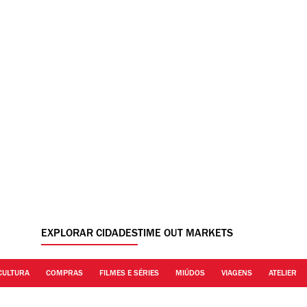
EXPLORAR CIDADES
TIME OUT MARKETS
CULTURA
COMPRAS
FILMES E SÉRIES
MIÚDOS
VIAGENS
ATELIER