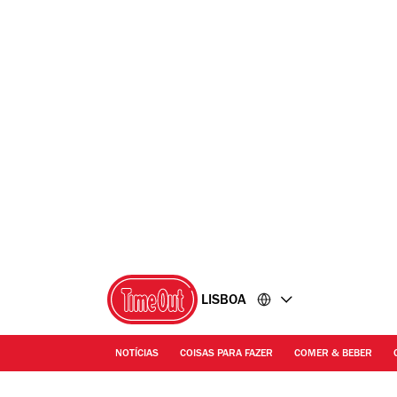
Ir
Ir
para
para
o
o
conteúdo
rodapé
LISBOA
NOTÍCIAS
COISAS PARA FAZER
COMER & BEBER