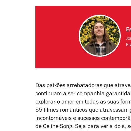
E
Jo
Es
Das paixões arrebatadoras que atrav
continuam a ser companhia garantida 
explorar o amor em todas as suas form
55 filmes românticos que atravessam gé
incontornáveis e sucessos contempor
de Celine Song. Seja para ver a dois,