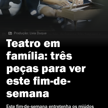
Produção: Lívia Duque
Produção: Lívia Duque | O Dia Não, de Catarina Rôlo Salgueiro e
Catarina Távora
Teatro em
família: três
peças para ver
este fim-de-
semana
Este fim-de-semana entretenha os miúdos