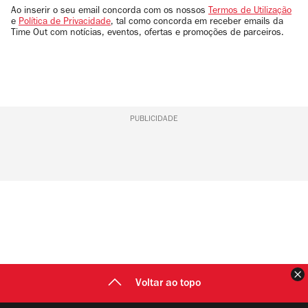
email
Ao inserir o seu email concorda com os nossos
Termos de Utilização
e
Política de Privacidade
, tal como concorda em receber emails da
Time Out com notícias, eventos, ofertas e promoções de parceiros.
PUBLICIDADE
F
Voltar ao topo