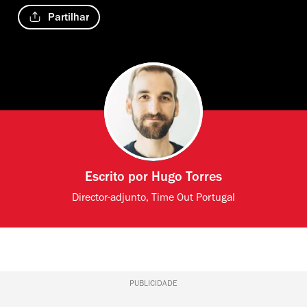
Partilhar
Escrito por
Hugo Torres
Director-adjunto, Time Out Portugal
PUBLICIDADE