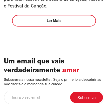
para falar sobre meio século de canções, vozes e
o Festival da Canção.
Ler Mais
Um email que vais
verdadeiramente
amar
Subscreva a nossa newsletter. Seja o primerio a descobrir as
novidades e o melhor da sua cidade.
Insira
o
seu