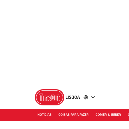
Ir
Ir
para
para
o
o
conteúdo
rodapé
LISBOA
NOTÍCIAS
COISAS PARA FAZER
COMER & BEBER