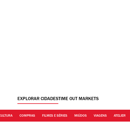
EXPLORAR CIDADES
TIME OUT MARKETS
CULTURA
COMPRAS
FILMES E SÉRIES
MIÚDOS
VIAGENS
ATELIER