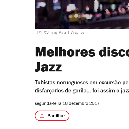
©Jimmy Katz | Vijay Iyer
Melhores disc
Jazz
Tubistas noruegueses em excursão pel
disfarçados de gorila... foi assim o j
segunda-feira 18 dezembro 2017
Partilhar