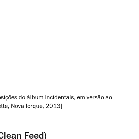
osições do álbum
Incidentals
, em versão ao
ette, Nova Iorque, 2013]
(Clean Feed)