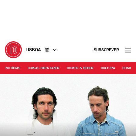
Ir
Ir
para
para
o
o
conteúdo
rodapé
LISBOA
SUBSCREVER
NOTÍCIAS
COISAS PARA FAZER
COMER & BEBER
CULTURA
COMPR