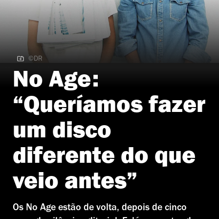
©DR
©DR | No Age
No Age:
“Queríamos fazer
um disco
diferente do que
veio antes”
Os No Age estão de volta, depois de cinco