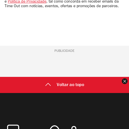
e
Política de Privacidade
, tal como concorda em receber emails da
Time Out com notícias, eventos, ofertas e promoções de parceiros.
PUBLICIDADE
F
Voltar ao topo