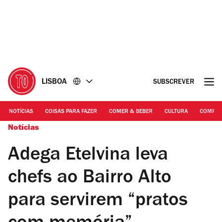
Ir
Ir
para
para
o
o
conteúdo
rodapé
LISBOA
SUBSCREVER
NOTÍCIAS
COISAS PARA FAZER
COMER & BEBER
CULTURA
COMPR
Notícias
Adega Etelvina leva
chefs ao Bairro Alto
para servirem “pratos