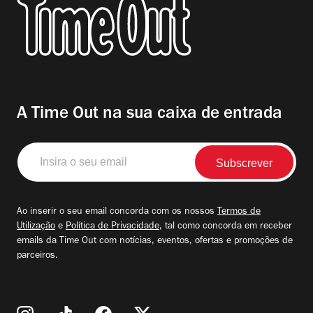
A Time Out na sua caixa de entrada
Insira
o
seu
email
Ao inserir o seu email concorda com os nossos
Termos de
Utilização
e
Política de Privacidade
, tal como concorda em receber
emails da Time Out com notícias, eventos, ofertas e promoções de
parceiros.