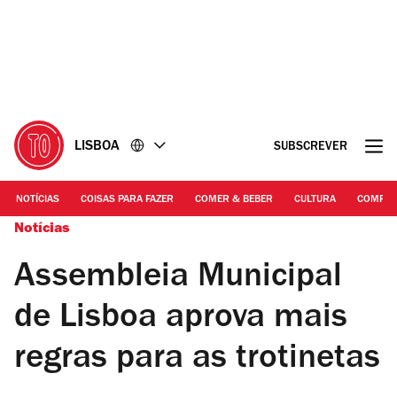
Ir
Ir
para
para
o
o
conteúdo
rodapé
LISBOA
SUBSCREVER
NOTÍCIAS
COISAS PARA FAZER
COMER & BEBER
CULTURA
COMPR
Notícias
Assembleia Municipal
de Lisboa aprova mais
regras para as trotinetas