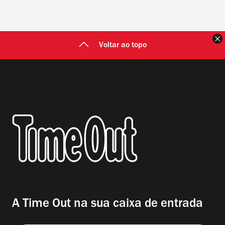
F
Voltar ao topo
A Time Out na sua caixa de entrada