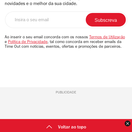
novidades e o melhor da sua cidade.
Insira
o
seu
email
Ao inserir o seu email concorda com os nossos
Termos de Utilização
e
Política de Privacidade
, tal como concorda em receber emails da
Time Out com notícias, eventos, ofertas e promoções de parceiros.
PUBLICIDADE
F
Voltar ao topo