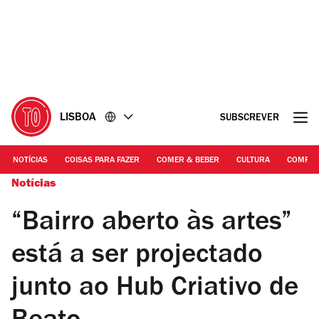
Ir
Ir
para
para
o
o
conteúdo
rodapé
LISBOA
SUBSCREVER
NOTÍCIAS
COISAS PARA FAZER
COMER & BEBER
CULTURA
COMPR
Notícias
“Bairro aberto às artes”
está a ser projectado
junto ao Hub Criativo de