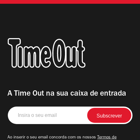
A Time Out na sua caixa de entrada
Insira
o
seu
email
Ao inserir o seu email concorda com os nossos
Termos de