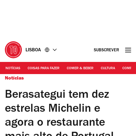
Ir
Ir
para
para
o
o
conteúdo
rodapé
LISBOA
SUBSCREVER
NOTÍCIAS
COISAS PARA FAZER
COMER & BEBER
CULTURA
COMPR
Notícias
Berasategui tem dez
estrelas Michelin e
agora o restaurante