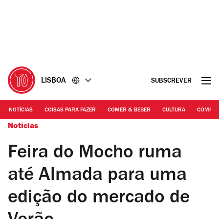
Ir
Ir
para
para
o
o
conteúdo
rodapé
LISBOA
SUBSCREVER
NOTÍCIAS
COISAS PARA FAZER
COMER & BEBER
CULTURA
COMPR
Notícias
Feira do Mocho ruma
até Almada para uma
edição do mercado de