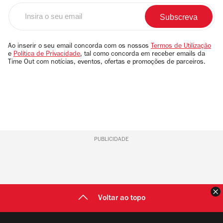
Insira
o
seu
email
Ao inserir o seu email concorda com os nossos
Termos de Utilização
e
Política de Privacidade
, tal como concorda em receber emails da
Time Out com notícias, eventos, ofertas e promoções de parceiros.
PUBLICIDADE
F
Voltar ao topo