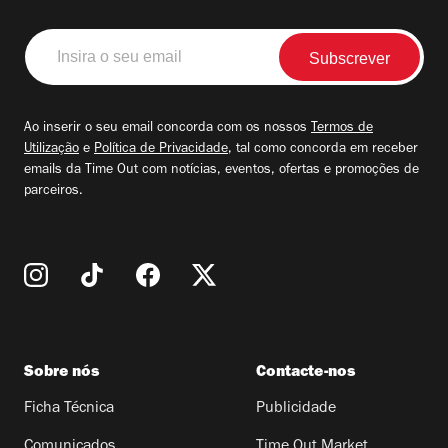
Insira
o
seu
email
Ao inserir o seu email concorda com os nossos
Termos de
Utilização
e
Política de Privacidade
, tal como concorda em receber
emails da Time Out com notícias, eventos, ofertas e promoções de
parceiros.
Sobre nós
Contacte-nos
Ficha Técnica
Publicidade
Comunicados
Time Out Market