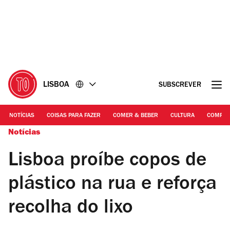
Ir
Ir
para
para
o
o
conteúdo
rodapé
LISBOA
SUBSCREVER
NOTÍCIAS
COISAS PARA FAZER
COMER & BEBER
CULTURA
COMPR
Notícias
Lisboa proíbe copos de
plástico na rua e reforça
recolha do lixo