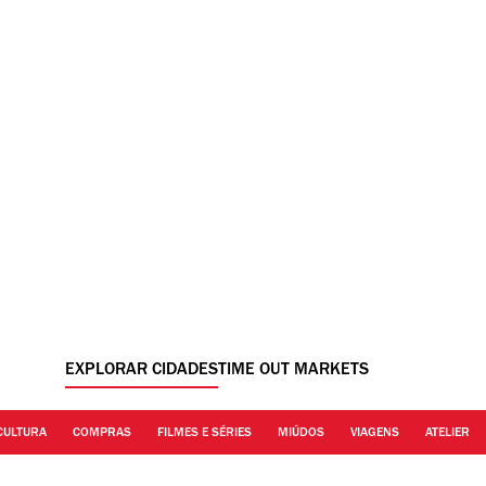
EXPLORAR CIDADES
TIME OUT MARKETS
CULTURA
COMPRAS
FILMES E SÉRIES
MIÚDOS
VIAGENS
ATELIER