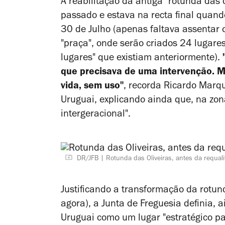
A reabilitação da antiga "rotunda da
passado e estava na recta final quando
30 de Julho (apenas faltava assentar 
"praça", onde serão criados 24 lugare
lugares" que existiam anteriormente).
que precisava de uma intervenção. M
vida, sem uso"
, recorda Ricardo Marq
Uruguai, explicando ainda que, na zon
intergeracional".
DR/JFB
Rotunda das Oliveiras, antes da requali
Justificando a transformação da rotu
agora), a Junta de Freguesia definia, 
Uruguai como um lugar "estratégico p