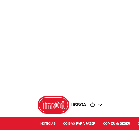
Ir
Ir
para
para
o
o
conteúdo
rodapé
LISBOA
NOTÍCIAS
COISAS PARA FAZER
COMER & BEBER