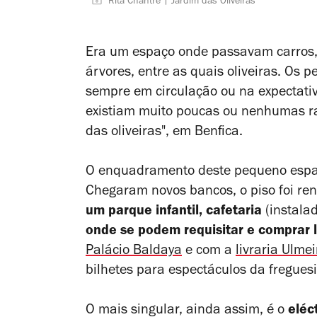
Rita Chantre | Jardim das Oliveiras
Era um espaço onde passavam carros,
árvores, entre as quais oliveiras. Os
sempre em circulação ou na expectati
existiam muito poucas ou nenhumas raz
das oliveiras", em Benfica.
O enquadramento deste pequeno espa
Chegaram novos bancos, o piso foi re
um parque infantil, cafetaria
(instal
onde se podem requisitar e comprar l
Palácio Baldaya
e com a
livraria Ulmei
bilhetes para espectáculos da freguesi
O mais singular, ainda assim, é o
eléc