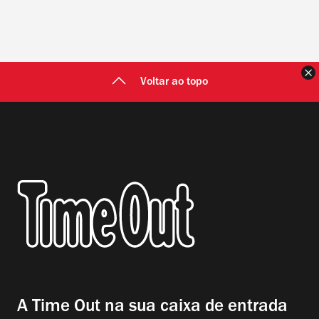
F
Voltar ao topo
A Time Out na sua caixa de entrada