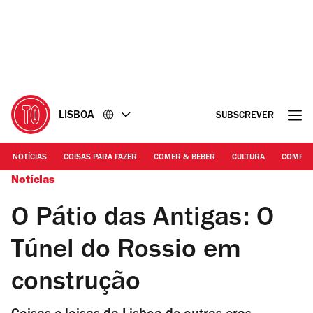
Ir
Ir
para
para
o
o
conteúdo
rodapé
LISBOA
SUBSCREVER
NOTÍCIAS
COISAS PARA FAZER
COMER & BEBER
CULTURA
COMPR
Notícias
O Pátio das Antigas: O
Túnel do Rossio em
construção