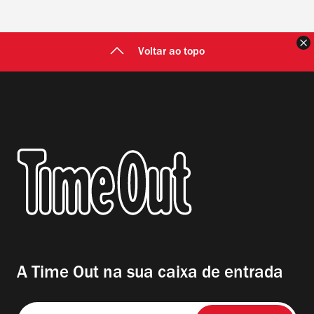
F
Voltar ao topo
A Time Out na sua caixa de entrada
Insira