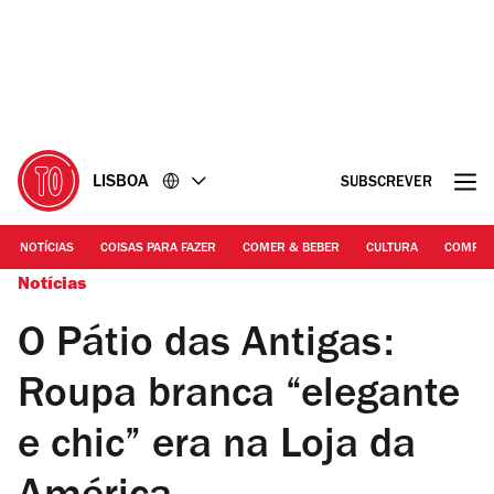
Ir
Ir
para
para
o
o
conteúdo
rodapé
LISBOA
SUBSCREVER
NOTÍCIAS
COISAS PARA FAZER
COMER & BEBER
CULTURA
COMPR
Notícias
O Pátio das Antigas:
Roupa branca “elegante
e chic” era na Loja da