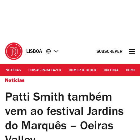
Ir
Ir
para
para
o
o
conteúdo
rodapé
LISBOA
SUBSCREVER
NOTÍCIAS
COISAS PARA FAZER
COMER & BEBER
CULTURA
COMPR
Notícias
Patti Smith também
vem ao festival Jardins
do Marquês – Oeiras