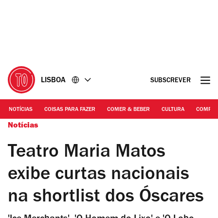
Ir
Ir
para
para
o
o
conteúdo
rodapé
LISBOA
SUBSCREVER
NOTÍCIAS
COISAS PARA FAZER
COMER & BEBER
CULTURA
COMPR
Notícias
Teatro Maria Matos
exibe curtas nacionais
na shortlist dos Óscares