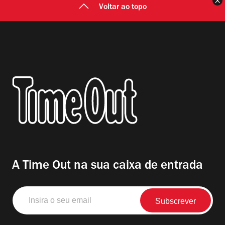
F
Voltar ao topo
A Time Out na sua caixa de entrada
Insira
o
seu