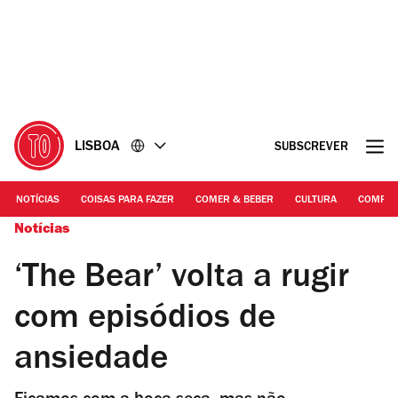
Ir
Ir
para
para
o
o
conteúdo
rodapé
LISBOA
SUBSCREVER
NOTÍCIAS
COISAS PARA FAZER
COMER & BEBER
CULTURA
COMPR
Notícias
‘The Bear’ volta a rugir
com episódios de
ansiedade