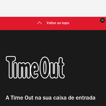
F
Voltar ao topo
A Time Out na sua caixa de entrada