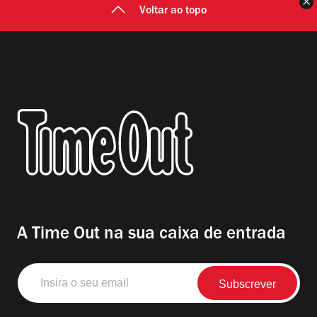
F
Voltar ao topo
A Time Out na sua caixa de entrada
Insira
o
seu