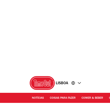
Ir
Ir
para
para
o
o
conteúdo
rodapé
LISBOA
NOTÍCIAS
COISAS PARA FAZER
COMER & BEBER