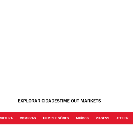
EXPLORAR CIDADES
TIME OUT MARKETS
CULTURA
COMPRAS
FILMES E SÉRIES
MIÚDOS
VIAGENS
ATELIER