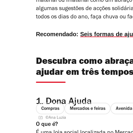
material ou imaterial como um abraço
algumas sugestões de acções solidári
todos os dias do ano, faça chuva ou fa
Recomendado:
Seis formas de aj
Descubra como abraçar
ajudar em três tempo
1.
Dona Ajuda
Compras
Mercados e feiras
Avenida
©Ana Luzia
O que é?