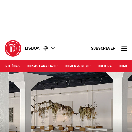
Ir
Ir
para
para
o
o
conteúdo
rodapé
LISBOA
SUBSCREVER
NOTÍCIAS
COISAS PARA FAZER
COMER & BEBER
CULTURA
COMPR