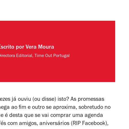
Escrito por
Vera Moura
irectora Editorial, Time Out Portugal
ezes já ouviu (ou disse) isto? As promessas
ga ao fim e outro se aproxima, sobretudo no
ue é desta que se vai comprar uma agenda
fés com amigos, aniversários (RIP Facebook),