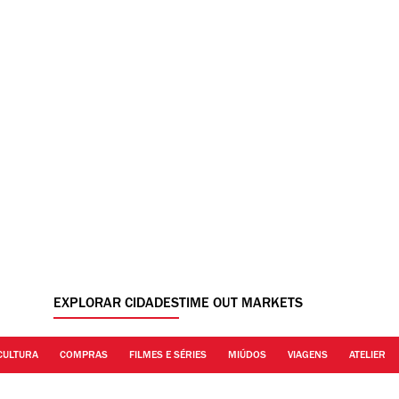
EXPLORAR CIDADES
TIME OUT MARKETS
CULTURA
COMPRAS
FILMES E SÉRIES
MIÚDOS
VIAGENS
ATELIER