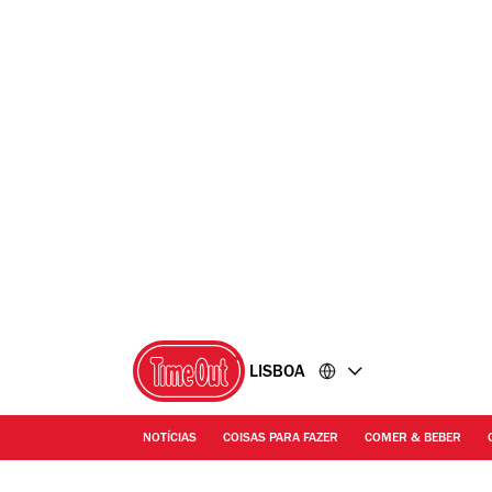
Ir
Ir
para
para
o
o
conteúdo
rodapé
LISBOA
NOTÍCIAS
COISAS PARA FAZER
COMER & BEBER