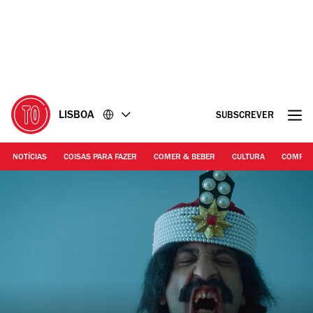
Ir
Ir
para
para
o
o
conteúdo
rodapé
LISBOA
SUBSCREVER
NOTÍCIAS
COISAS PARA FAZER
COMER & BEBER
CULTURA
COMPR