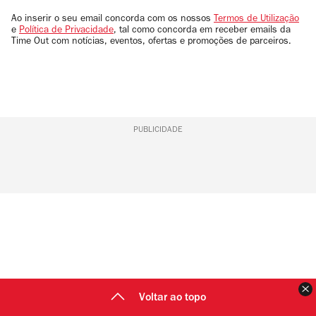
email
Ao inserir o seu email concorda com os nossos
Termos de Utilização
e
Política de Privacidade
, tal como concorda em receber emails da
Time Out com notícias, eventos, ofertas e promoções de parceiros.
PUBLICIDADE
F
Voltar ao topo