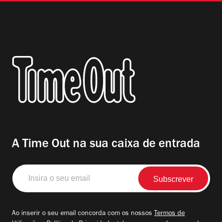
A Time Out na sua caixa de entrada
Insira
o
seu
email
Ao inserir o seu email concorda com os nossos
Termos de