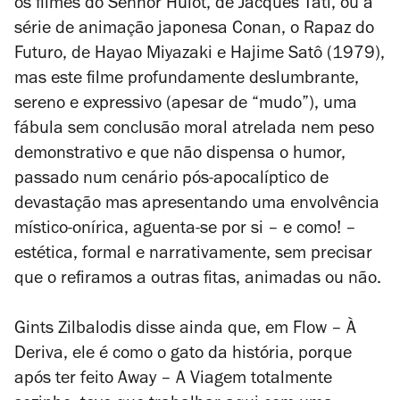
os filmes do Senhor Hulot, de Jacques Tati, ou a
série de animação japonesa
Conan, o Rapaz do
Futuro
, de Hayao Miyazaki e Hajime Satô (1979),
mas este filme profundamente deslumbrante,
sereno e expressivo (apesar de “mudo”), uma
fábula sem conclusão moral atrelada nem peso
demonstrativo e que não dispensa o humor,
passado num cenário pós-apocalíptico de
devastação mas apresentando uma envolvência
místico-onírica, aguenta-se por si – e como! –
estética, formal e narrativamente, sem precisar
que o refiramos a outras fitas, animadas ou não.
Gints Zilbalodis disse ainda que, em
Flow – À
Deriva,
ele é como o gato da história, porque
após ter feito
Away – A Viagem
totalmente