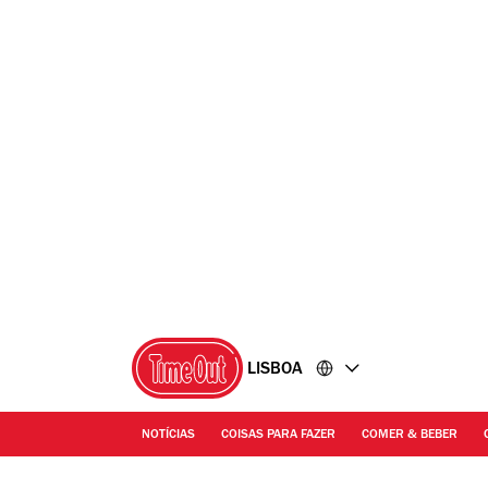
Ir
Ir
para
para
o
o
conteúdo
rodapé
LISBOA
NOTÍCIAS
COISAS PARA FAZER
COMER & BEBER