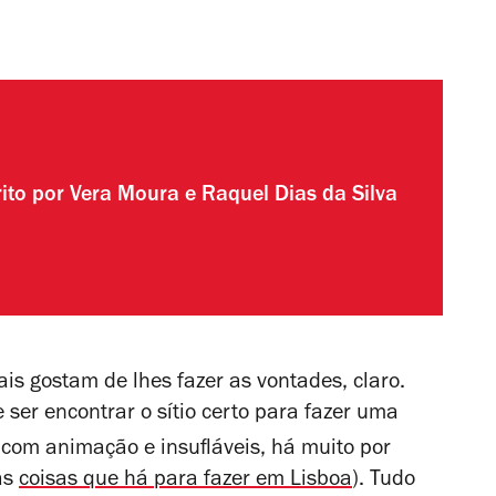
rito por
Vera Moura
e
Raquel Dias da Silva
is gostam de lhes fazer as vontades, claro.
er encontrar o sítio certo para fazer uma
com animação e insufláveis, há muito por
as
coisas que há para fazer em Lisboa
). Tudo