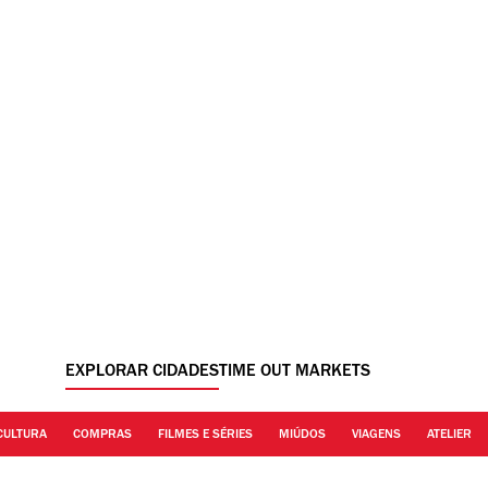
EXPLORAR CIDADES
TIME OUT MARKETS
CULTURA
COMPRAS
FILMES E SÉRIES
MIÚDOS
VIAGENS
ATELIER