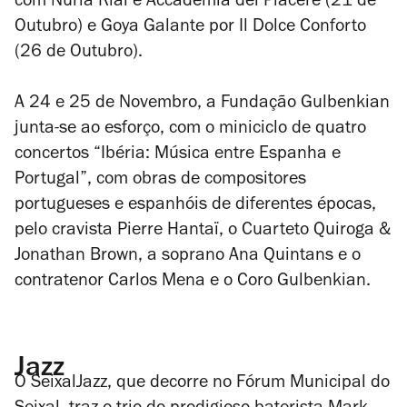
com Nuria Rial e Accademia del Piacere (21 de
Outubro) e
Goya Galante
por Il Dolce Conforto
(26 de Outubro).
A 24 e 25 de Novembro, a Fundação Gulbenkian
junta-se ao esforço, com o miniciclo de quatro
concertos “Ibéria: Música entre Espanha e
Portugal”, com obras de compositores
portugueses e espanhóis de diferentes épocas,
pelo cravista
Pierre Hantaï
, o
Cuarteto Quiroga &
Jonathan Brown
, a soprano
Ana Quintans
e o
contratenor
Carlos Mena
e o
Coro Gulbenkian
.
Jazz
O SeixalJazz, que decorre no Fórum Municipal do