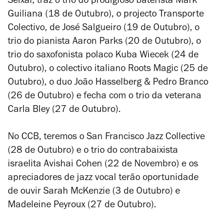
Seixal, traz o trio do prodigioso baterista
Mark
Guiliana
(18 de Outubro), o projecto Transporte
Colectivo, de
José Salgueiro
(19 de Outubro), o
trio do pianista
Aaron Parks
(20 de Outubro), o
trio do saxofonista polaco
Kuba Wiecek
(24 de
Outubro), o colectivo italiano
Roots Magic
(25 de
Outubro), o duo
João Hasselberg & Pedro Branco
(26 de Outubro) e fecha com o trio da veterana
Carla Bley
(27 de Outubro).
No CCB, teremos o
San Francisco Jazz Collective
(28 de Outubro) e o trio do contrabaixista
israelita
Avishai Cohen
(22 de Novembro) e os
apreciadores de jazz vocal terão oportunidade
de ouvir
Sarah McKenzie
(3 de Outubro) e
Madeleine Peyroux
(27 de Outubro).