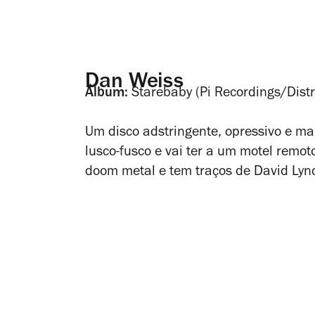
Dan Weiss
Álbum:
Starebaby (Pi Recordings/Distr
Um disco adstringente, opressivo e ma
lusco-fusco e vai ter a um motel remo
doom metal
e tem traços de David Lyn