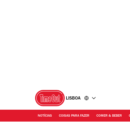
Ir
Ir
para
para
o
o
conteúdo
rodapé
LISBOA
NOTÍCIAS
COISAS PARA FAZER
COMER & BEBER