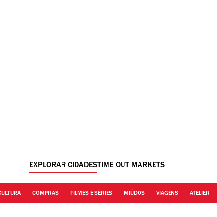
EXPLORAR CIDADES
TIME OUT MARKETS
CULTURA
COMPRAS
FILMES E SÉRIES
MIÚDOS
VIAGENS
ATELIER