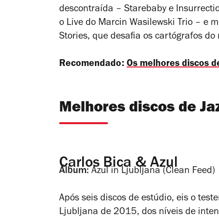
descontraída –
Starebaby
e
Insurrecti
o
Live
do Marcin Wasilewski Trio
–
e m
Stories
, que desafia os cartógrafos d
Recomendado:
Os melhores discos d
Melhores discos de Ja
Carlos Bica & Azul
Álbum:
Azul in Ljubljana
(Clean Feed)
Após seis discos de estúdio, eis o tes
Ljubljana de 2015, dos níveis de inten