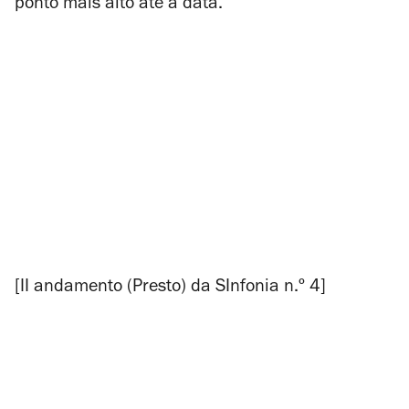
ponto mais alto até à data.
[II andamento (Presto) da SInfonia n.º 4]