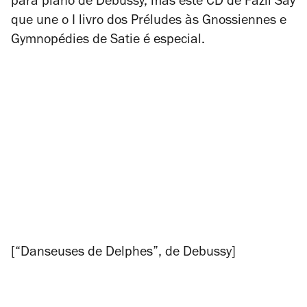
para piano de Debussy, mas este CD de Fazil Say
que une o I livro dos
Préludes
às
Gnossiennes
e
Gymnopédies
de Satie é especial.
[“Danseuses de Delphes”, de Debussy]