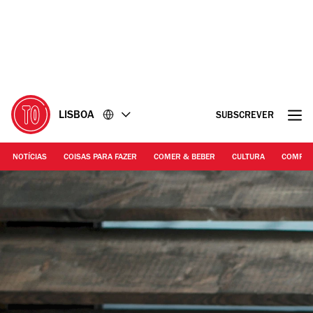
Ir
Ir
para
para
o
o
conteúdo
rodapé
LISBOA
SUBSCREVER
NOTÍCIAS
COISAS PARA FAZER
COMER & BEBER
CULTURA
COMPR