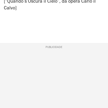
[“Quando s’Oscura il Cielo”, da ópera
Carlo il
Calvo
]
PUBLICIDADE