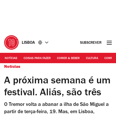
Ir
Ir
para
para
o
o
conteúdo
rodapé
LISBOA
SUBSCREVER
NOTÍCIAS
COISAS PARA FAZER
COMER & BEBER
CULTURA
COMPR
Notícias
A próxima semana é um
festival. Aliás, são três
O Tremor volta a abanar a ilha de São Miguel a
partir de terça-feira, 19. Mas, em Lisboa,