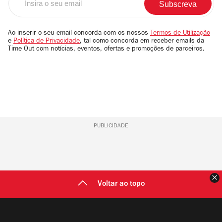
o
seu
email
Ao inserir o seu email concorda com os nossos
Termos de Utilização
e
Política de Privacidade
, tal como concorda em receber emails da
Time Out com notícias, eventos, ofertas e promoções de parceiros.
PUBLICIDADE
F
Voltar ao topo