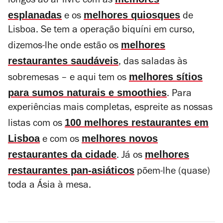
longos ao ar livre com as
esplanadas
melhores quiosques
e os
de
Lisboa. Se tem a operação biquíni em curso,
melhores
dizemos-lhe onde estão os
restaurantes saudáveis
, das saladas às
melhores sítios
sobremesas – e aqui tem os
para sumos naturais e smoothies
. Para
experiências mais completas, espreite as nossas
100 melhores restaurantes em
listas com os
Lisboa
melhores novos
e com os
restaurantes da cidade
melhores
. Já os
restaurantes pan-asiáticos
põem-lhe (quase)
toda a Ásia à mesa.