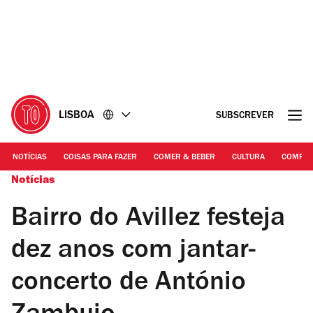
Ir
Ir
para
para
o
o
conteúdo
rodapé
LISBOA
SUBSCREVER
NOTÍCIAS
COISAS PARA FAZER
COMER & BEBER
CULTURA
COMPR
Notícias
Bairro do Avillez festeja
dez anos com jantar-
concerto de António