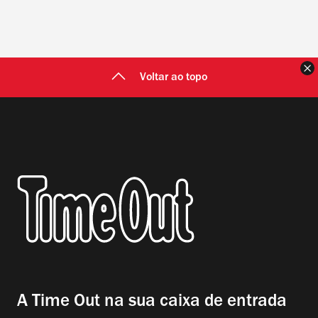
F
Voltar ao topo
A Time Out na sua caixa de entrada