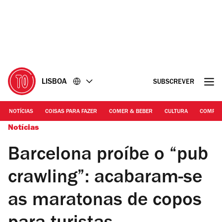
Ir
Ir
para
para
o
o
conteúdo
rodapé
LISBOA
SUBSCREVER
NOTÍCIAS
COISAS PARA FAZER
COMER & BEBER
CULTURA
COMPR
Notícias
Barcelona proíbe o “pub
crawling”: acabaram-se
as maratonas de copos