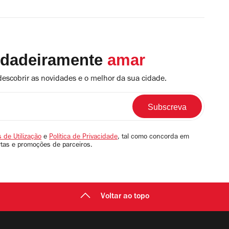
rdadeiramente
amar
descobrir as novidades e o melhor da sua cidade.
 de Utilização
e
Política de Privacidade
, tal como concorda em
rtas e promoções de parceiros.
Voltar ao topo