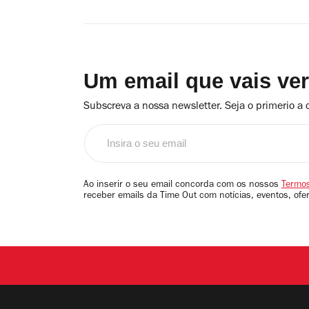
Um email que vais ve
Subscreva a nossa newsletter. Seja o primerio a 
Insira
o
seu
email
Ao inserir o seu email concorda com os nossos
Termos
receber emails da Time Out com notícias, eventos, ofe