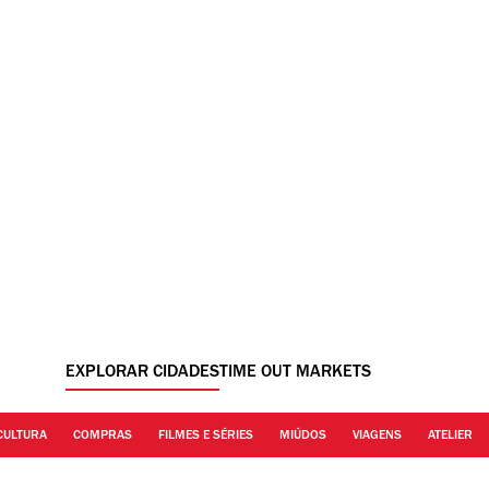
EXPLORAR CIDADES
TIME OUT MARKETS
CULTURA
COMPRAS
FILMES E SÉRIES
MIÚDOS
VIAGENS
ATELIER