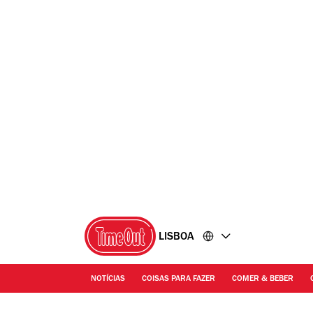
Ir
Ir
para
para
o
o
conteúdo
rodapé
LISBOA
NOTÍCIAS
COISAS PARA FAZER
COMER & BEBER