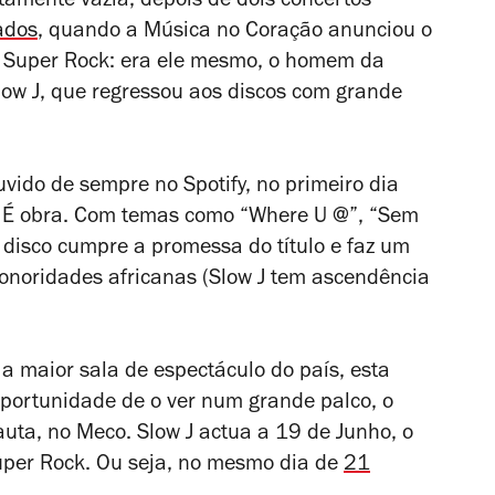
amente vazia, depois de dois concertos
ados
, quando a Música no Coração anunciou o
k Super Rock: era ele mesmo, o homem da
Slow J, que regressou aos discos com grande
vido de sempre no Spotify, no primeiro dia
 É obra. Com temas como “Where U @”, “Sem
 disco cumpre a promessa do título e faz um
 sonoridades africanas (Slow J tem ascendência
 a maior sala de espectáculo do país, esta
 oportunidade de o ver num grande palco, o
uta, no Meco. Slow J actua a 19 de Junho, o
uper Rock. Ou seja, no mesmo dia de
21