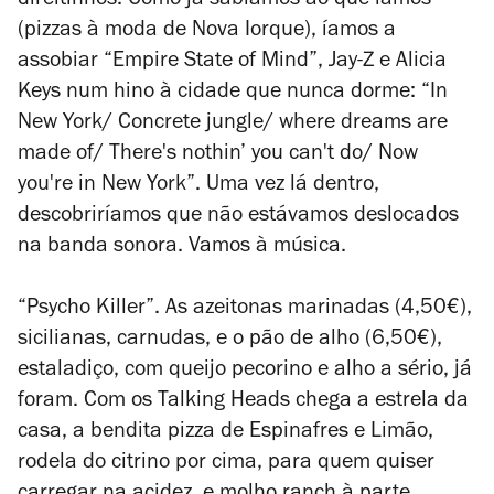
direitinhos. Como já sabíamos ao que íamos
(pizzas à moda de Nova Iorque), íamos a
assobiar “Empire State of Mind”, Jay-Z e Alicia
Keys num hino à cidade que nunca dorme: “In
New York/ Concrete jungle/ where dreams are
made of/ There's nothin’ you can't do/ Now
you're in New York”. Uma vez lá dentro,
descobriríamos que não estávamos deslocados
na banda sonora. Vamos à música.
“Psycho Killer”. As azeitonas marinadas (4,50€),
sicilianas, carnudas, e o pão de alho (6,50€),
estaladiço, com queijo pecorino e alho a sério, já
foram. Com os Talking Heads chega a estrela da
casa, a bendita pizza de Espinafres e Limão,
rodela do citrino por cima, para quem quiser