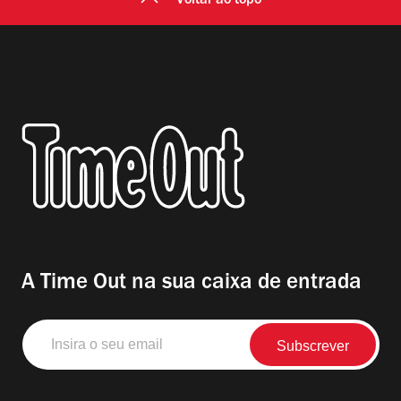
Voltar ao topo
A Time Out na sua caixa de entrada
Insira
o
seu
email