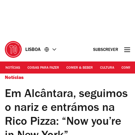
Ir
Ir
para
para
o
o
conteúdo
rodapé
LISBOA
SUBSCREVER
NOTÍCIAS
COISAS PARA FAZER
COMER & BEBER
CULTURA
COMPR
Notícias
Em Alcântara, seguimos
o nariz e entrámos na
Rico Pizza: “Now you’re