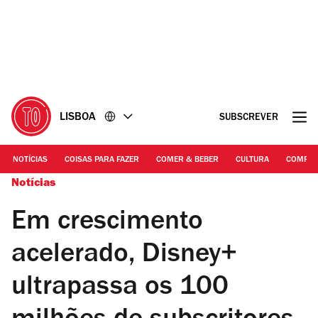
Ir
Ir
para
para
o
o
conteúdo
rodapé
LISBOA
SUBSCREVER
NOTÍCIAS
COISAS PARA FAZER
COMER & BEBER
CULTURA
COMPR
Notícias
Em crescimento
acelerado, Disney+
ultrapassa os 100