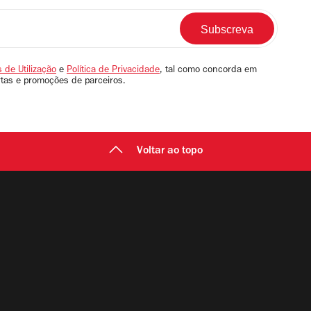
 de Utilização
e
Política de Privacidade
, tal como concorda em
rtas e promoções de parceiros.
Voltar ao topo