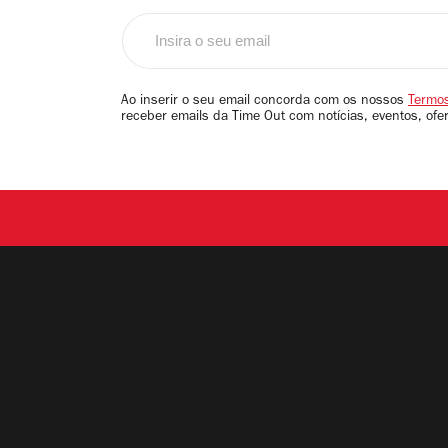
Insira
o
seu
email
Ao inserir o seu email concorda com os nossos
Termos
receber emails da Time Out com notícias, eventos, ofe