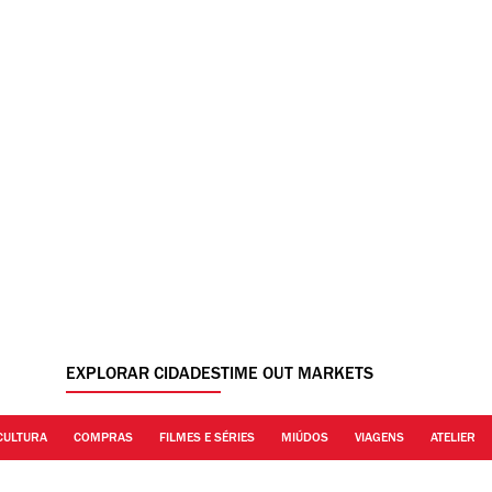
EXPLORAR CIDADES
TIME OUT MARKETS
CULTURA
COMPRAS
FILMES E SÉRIES
MIÚDOS
VIAGENS
ATELIER