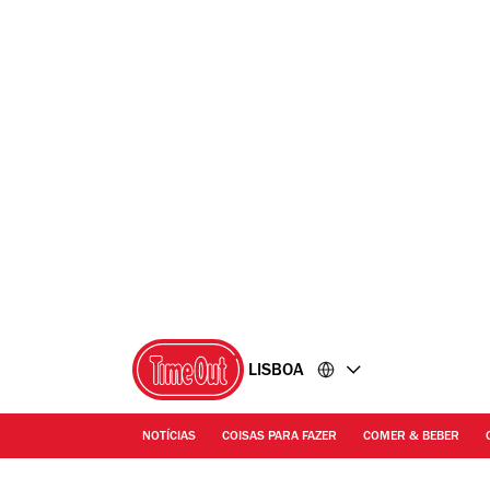
Ir
Ir
para
para
o
o
conteúdo
rodapé
LISBOA
NOTÍCIAS
COISAS PARA FAZER
COMER & BEBER