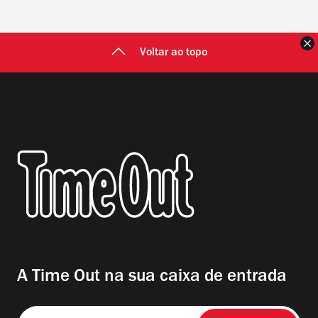
F
Voltar ao topo
A Time Out na sua caixa de entrada
Insira