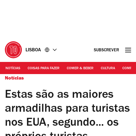
Ir
Ir
para
para
o
o
conteúdo
rodapé
LISBOA
SUBSCREVER
NOTÍCIAS
COISAS PARA FAZER
COMER & BEBER
CULTURA
COMPR
Notícias
Estas são as maiores
armadilhas para turistas
nos EUA, segundo... os