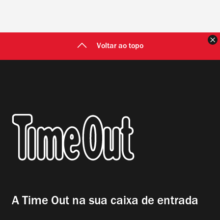
F
Voltar ao topo
A Time Out na sua caixa de entrada