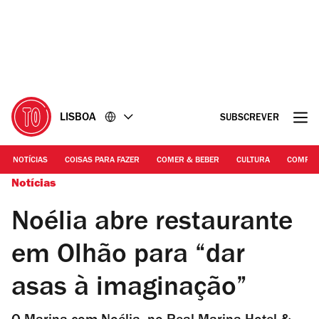
Ir
Ir
para
para
o
o
conteúdo
rodapé
LISBOA
SUBSCREVER
NOTÍCIAS
COISAS PARA FAZER
COMER & BEBER
CULTURA
COMPR
Notícias
Noélia abre restaurante
em Olhão para “dar
asas à imaginação”