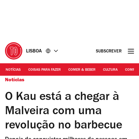
Ir
Ir
para
para
o
o
conteúdo
rodapé
LISBOA
SUBSCREVER
NOTÍCIAS
COISAS PARA FAZER
COMER & BEBER
CULTURA
COMPR
Notícias
O Kau está a chegar à
Malveira com uma
revolução no barbecue