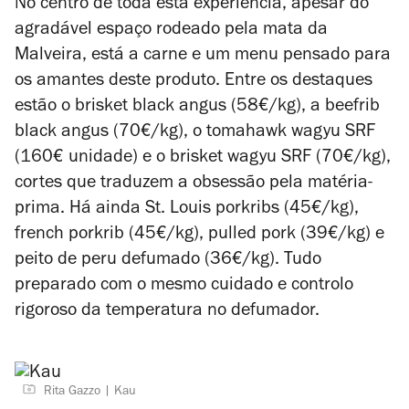
No centro de toda esta experiência, apesar do
agradável espaço rodeado pela mata da
Malveira, está a carne e um menu pensado para
os amantes deste produto. Entre os destaques
estão o brisket black angus (58€/kg), a beefrib
black angus (70€/kg), o tomahawk wagyu SRF
(160€ unidade) e o brisket wagyu SRF (70€/kg),
cortes que traduzem a obsessão pela matéria-
prima. Há ainda St. Louis porkribs (45€/kg),
french porkrib (45€/kg), pulled pork (39€/kg) e
peito de peru defumado (36€/kg). Tudo
preparado com o mesmo cuidado e controlo
rigoroso da temperatura no defumador.
Rita Gazzo
Kau