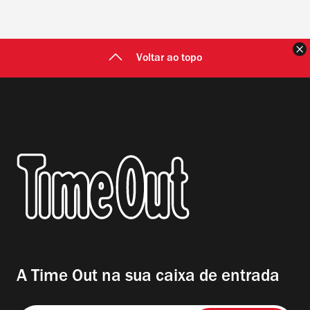
F
Voltar ao topo
A Time Out na sua caixa de entrada