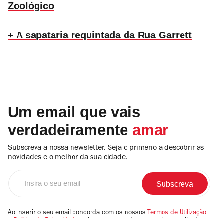
Zoológico
+ A sapataria requintada da Rua Garrett
Um email que vais
verdadeiramente
amar
Subscreva a nossa newsletter. Seja o primerio a descobrir as
novidades e o melhor da sua cidade.
Insira
o
seu
email
Ao inserir o seu email concorda com os nossos
Termos de Utilização