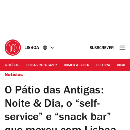
Ir
Ir
para
para
o
o
conteúdo
rodapé
LISBOA
SUBSCREVER
NOTÍCIAS
COISAS PARA FAZER
COMER & BEBER
CULTURA
COMPR
Notícias
O Pátio das Antigas:
Noite & Dia, o “self-
service” e “snack bar”