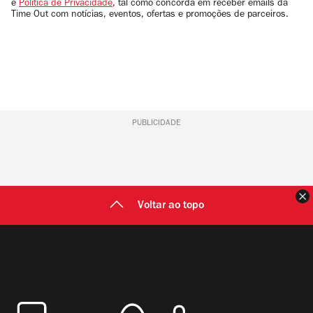
e
Política de Privacidade
, tal como concorda em receber emails da
Time Out com notícias, eventos, ofertas e promoções de parceiros.
PUBLICIDADE
F
Voltar ao topo