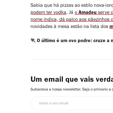
Sabia que há pizzas ao estilo nova-io
podem ter vodka
. Já
o
Amadeu
serve c
nome indica, dá palco aos pãezinhos
novidades à mesa estão na lista dos
m
🏃 O último é um ovo podre: cruze a
Um email que vais ver
Subscreva a nossa newsletter. Seja o primerio a 
Insira
o
seu