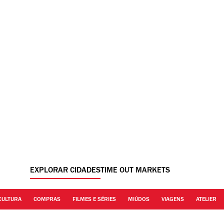
EXPLORAR CIDADES
TIME OUT MARKETS
CULTURA
COMPRAS
FILMES E SÉRIES
MIÚDOS
VIAGENS
ATELIER