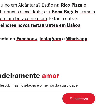
rquino em Alcântara?
Estão na
Rico Pizza
e
hamuças e cocktails
; e
a
Beco Bagels
, como o
 com um buraco no meio
. Estas e outras
elhores
novos restaurantes em Lisboa
.
 meta no
Facebook
,
Instagram
e
Whatsapp
dadeiramente
amar
descobrir as novidades e o melhor da sua cidade.