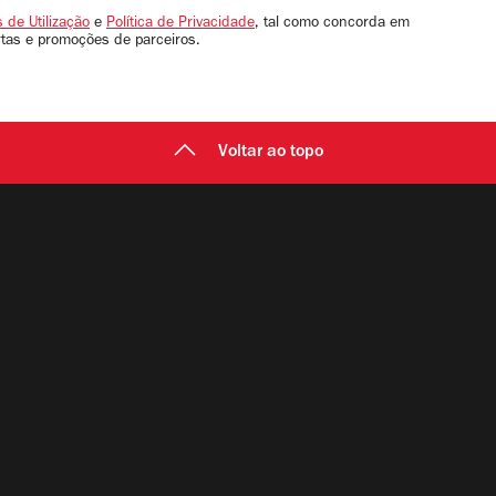
 de Utilização
e
Política de Privacidade
, tal como concorda em
rtas e promoções de parceiros.
Voltar ao topo