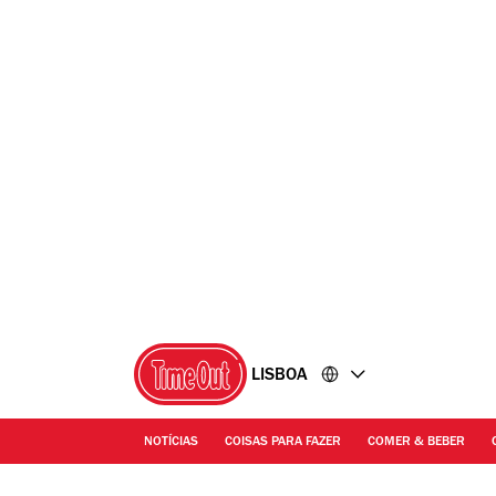
Ir
Ir
para
para
o
o
conteúdo
rodapé
LISBOA
NOTÍCIAS
COISAS PARA FAZER
COMER & BEBER