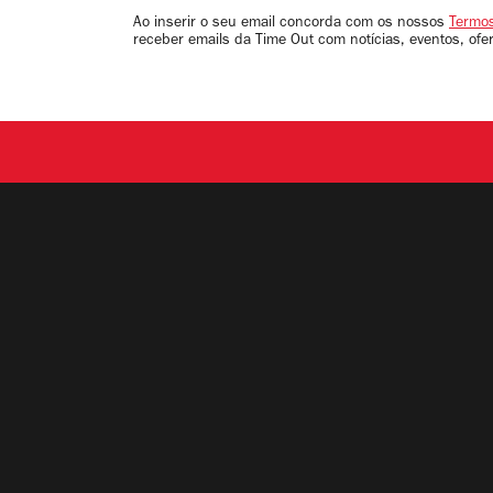
email
Ao inserir o seu email concorda com os nossos
Termos
receber emails da Time Out com notícias, eventos, ofe