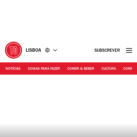
Ir
Ir
para
para
o
o
conteúdo
rodapé
LISBOA
SUBSCREVER
NOTÍCIAS
COISAS PARA FAZER
COMER & BEBER
CULTURA
COMPR